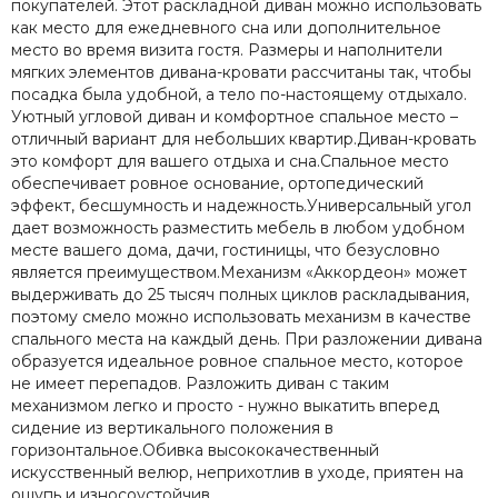
покупателей. Этот раскладной диван можно использовать
как место для ежедневного сна или дополнительное
место во время визита гостя. Размеры и наполнители
мягких элементов дивана-кровати рассчитаны так, чтобы
посадка была удобной, а тело по-настоящему отдыхало.
Уютный угловой диван и комфортное спальное место –
отличный вариант для небольших квартир.Диван-кровать
это комфорт для вашего отдыха и сна.Спальное место
обеспечивает ровное основание, ортопедический
эффект, бесшумность и надежность.Универсальный угол
дает возможность разместить мебель в любом удобном
месте вашего дома, дачи, гостиницы, что безусловно
является преимуществом.Механизм «Аккордеон» может
выдерживать до 25 тысяч полных циклов раскладывания,
поэтому смело можно использовать механизм в качестве
спального места на каждый день. При разложении дивана
образуется идеальное ровное спальное место, которое
не имеет перепадов. Разложить диван с таким
механизмом легко и просто - нужно выкатить вперед
сидение из вертикального положения в
горизонтальное.Обивка высококачественный
искусственный велюр, неприхотлив в уходе, приятен на
ощупь и износоустойчив.