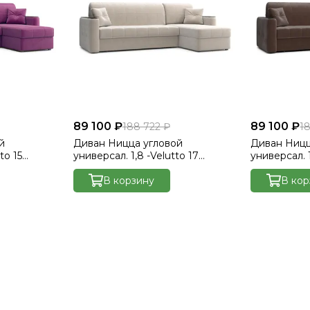
89 100 ₽
89 100 ₽
188 722 ₽
1
й
Диван Ницца угловой
Диван Ницц
to 15
универсал. 1,8 -Velutto 17
универсал. 1
а венге
бежевый/накладка венге
шоколад/на
В корзину
В кор