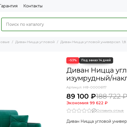
Гарантия
Контакты
ловые
Диван Ницца угловой
Диван Ницца угловой универсал. 1,8
−53%
Диван Ницца углов
изумрудный/накл
Артикул:
НФ-00006117
89 100 ₽
188 722 
Экономия
99 622 ₽
Оставить отзыв
Диван Ницца угловой универс