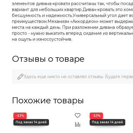
элементов дивана-кровати рассчитаны так, чтобы поса
вариант для небольших квартир.Диван-кровать это ком
бесшумность и надежность.Универсальный угол дает во
преимуществом.Механизм «Аккордеон» может выдержива
места на каждый день. При разложении дивана образуе
просто - нужно выкатить вперед сидение из вертикаль
на ощупь и износоустойчив.
Отзывы о товаре
Здесь еще никто не оставлял отзывы. Будьте перв
Похожие товары
−53%
−53%