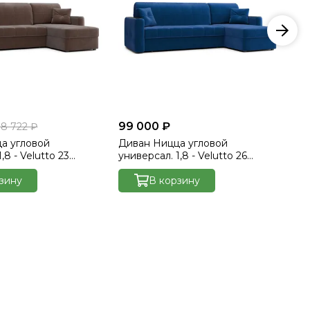
99 000 ₽
89
88 722 ₽
а угловой
Диван Ницца угловой
Ди
,8 - Velutto 23
универсал. 1,8 - Velutto 26
ун
кладка венге
синий/накладка венге
ор
зину
В корзину