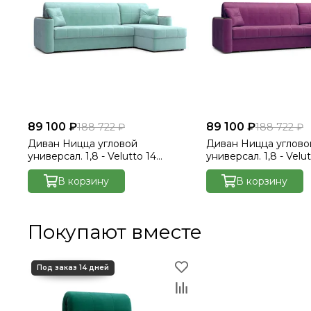
89 100 ₽
89 100 ₽
188 722 ₽
188 722 ₽
Диван Ницца угловой
Диван Ницца углово
универсал. 1,8 - Velutto 14
универсал. 1,8 - Velut
мятный/накладка венге
фиолетовый/накладк
В корзину
В корзину
Покупают вместе