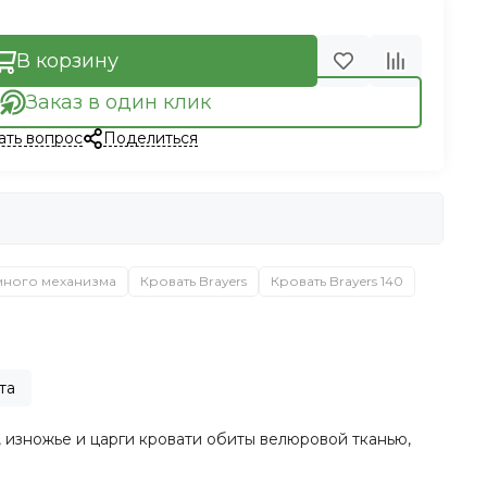
В корзину
Заказ в один клик
ать вопрос
Поделиться
много механизма
Кровать Brayers
Кровать Brayers 140
та
 изножье и царги кровати обиты велюровой тканью,