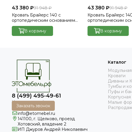
43 380 ₽
43 380 ₽
91 948 ₽
91 948 ₽
Кровать Брайерс 140 с
Кровать Брайерс 140
ортопедическим основанием
ортопедическим ос
без ПМ - Велютто/Velutto 14
без ПМ - Велютто/Ve
В корзину
В корзину
Каталог
Модульная
Кровати
Диваны и 
Тумбы и к
Пуфы и ба
8 (499) 495-49-61
Корпусная
Малые фо
Заказать звонок
Распродаж
info@etomebel.ru
141100, г. Щелково, проезд
Хотовский, владение 2
ИП Джуров Андрей Николаевич