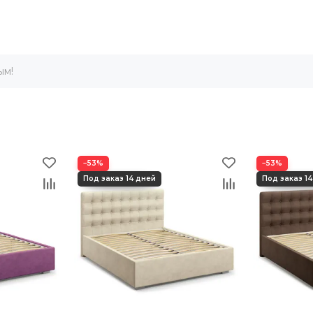
ым!
−53%
−53%