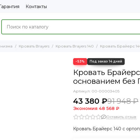
Гарантия
Контакты
анизма
Кровать Brayers
Кровать Brayers 140
Кровать Брайерс 14
−53%
Кровать Брайерс
основанием без П
Артикул:
00-00003405
43 380 ₽
91 948 ₽
Экономия
48 568 ₽
Оставить отзыв
Кровать Брайерс 140 с орто