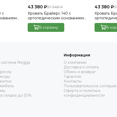
43 380 ₽
43 380 ₽
91 948 ₽
9
 с
Кровать Брайерс 140 с
Кровать Бр
нованием
ортопедическим основанием
ортопедич
lutto 15
без ПМ - Велютто/Velutto 17
без ПМ - Ве
В корзину
В кор
Информация
 система Negga
О компании
Доставка и оплата
Кресла
Обмен и возврат
омоды
Гарантия
нкетки
Контакты
 мебель
Пользовательское соглаше
рмы
Оферта и политика
а скидка до 50%
конфиденциальности