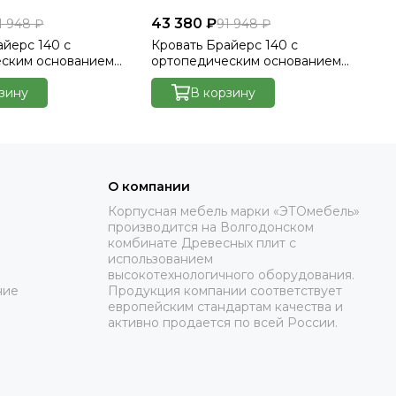
43 380 ₽
43
1 948 ₽
91 948 ₽
айерс 140 с
Кровать Брайерс 140 с
Кр
еским основанием
ортопедическим основанием
ор
лютто/Velutto 23
без ПМ - Велютто/Velutto 26
бе
зину
В корзину
О компании
Корпусная мебель марки «ЭТОмебель»
производится на Волгодонском
комбинате Древесных плит с
использованием
высокотехнологичного оборудования.
ние
Продукция компании соответствует
европейским стандартам качества и
активно продается по всей России.