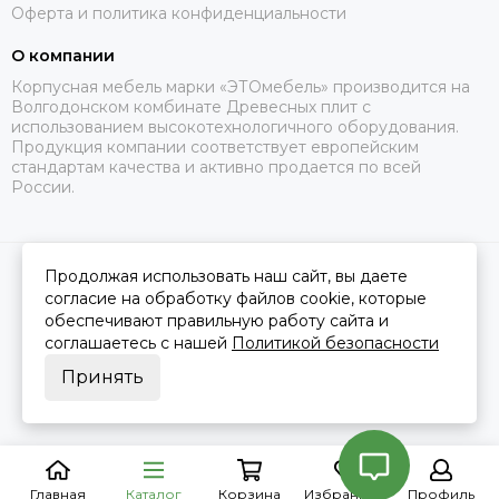
Оферта и политика конфиденциальности
О компании
Корпусная мебель марки «ЭТОмебель» производится на
Волгодонском комбинате Древесных плит с
использованием высокотехнологичного оборудования.
Продукция компании соответствует европейским
стандартам качества и активно продается по всей
России.
Продолжая использовать наш сайт, вы даете
2026 © Это Мебель РФ Интернет магазин.
Карта сайта
Сделано в
MOSK.STUDIO
для платформы
InSales
согласие на обработку файлов cookie, которые
обеспечивают правильную работу сайта и
соглашаетесь с нашей
Политикой безопасности
Принять
Главная
Каталог
Корзина
Избранное
Профиль