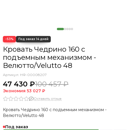
Кровать Orto
Кровать Premium Mellisa
Кровать Premium Mellisa Исп 2
Кровать Premium Milana
Кровать Premium Milana 2
−53%
Кровать Premium Milana 3
Кровать Premium Milana 4
Кровать Чедрино 160 с
Кровать Premium Milana 5
подъемным механизмом -
Кровать Tenno
Велютто/Velutto 48
Кровать Tibr
Кровать Trazimeno
Артикул:
НФ-00008207
Кровать Cedrino
47 430 ₽
100 457 ₽
Кровать Premo
Экономия
53 027 ₽
Кровать Mellisa
Оставить отзыв
Кровать Velino
Кровать Чедрино 160 с подъемным механизмом -
Велютто/Velutto 48
Под заказ