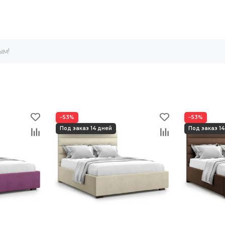
ым!
−53%
−53%