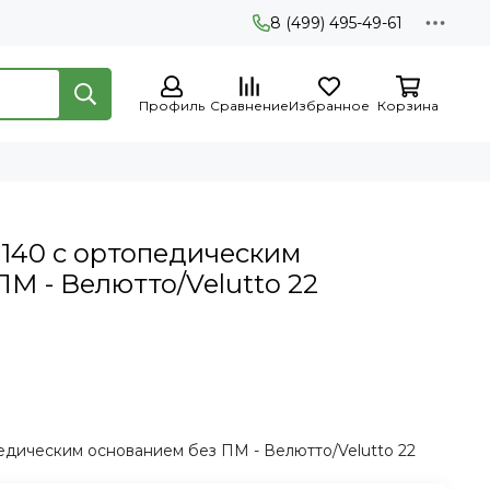
8 (499) 495-49-61
Профиль
Сравнение
Избранное
Корзина
 140 с ортопедическим
М - Велютто/Velutto 22
едическим основанием без ПМ - Велютто/Velutto 22