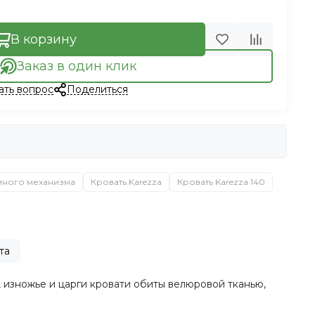
В корзину
Заказ в один клик
ать вопрос
Поделиться
много механизма
Кровать Karezza
Кровать Karezza 140
та
 изножье и царги кровати обиты велюровой тканью,