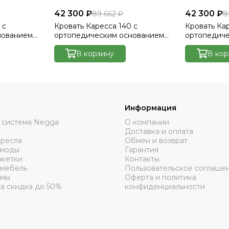
42 300 ₽
42 300 ₽
89 662 ₽
8
 с
Кровать Каресса 140 с
Кровать Кар
нованием
ортопедическим основанием
ортопедич
lutto 15
без ПМ - Велютто/Velutto 17
без ПМ - Ве
В корзину
В кор
Информация
 система Negga
О компании
Доставка и оплата
Кресла
Обмен и возврат
омоды
Гарантия
нкетки
Контакты
 мебель
Пользовательское соглаше
рмы
Оферта и политика
а скидка до 50%
конфиденциальности