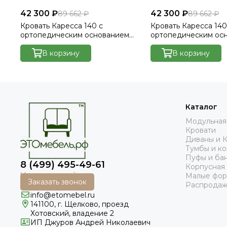
42 300 ₽
42 300 ₽
89 662 ₽
89 662 ₽
Кровать Каресса 140 с
Кровать Каресса 140
ортопедическим основанием
ортопедическим ос
без ПМ - Велютто/Velutto 14
без ПМ - Велютто/Ve
В корзину
В корзину
Каталог
Модульная
Кровати
Диваны и 
Тумбы и к
Пуфы и ба
8 (499) 495-49-61
Корпусная
Малые фо
Заказать звонок
Распродаж
info@etomebel.ru
141100, г. Щелково, проезд
Хотовский, владение 2
ИП Джуров Андрей Николаевич