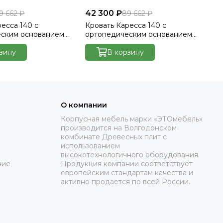
42 300 ₽
42
9 662 ₽
89 662 ₽
есса 140 с
Кровать Каресса 140 с
Кр
еским основанием
ортопедическим основанием
ор
лютто/Velutto 23
без ПМ - Велютто/Velutto 26
бе
зину
В корзину
О компании
Корпусная мебель марки «ЭТОмебель»
производится на Волгодонском
комбинате Древесных плит с
использованием
высокотехнологичного оборудования.
ние
Продукция компании соответствует
европейским стандартам качества и
активно продается по всей России.