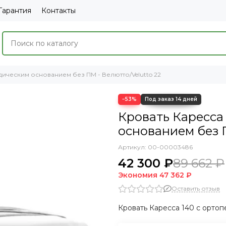
Гарантия
Контакты
дическим основанием без ПМ - Велютто/Velutto 22
−53%
Кровать Каресса
основанием без П
Артикул:
00-00003486
42 300 ₽
89 662 ₽
Экономия
47 362 ₽
Оставить отзыв
Кровать Каресса 140 с ортоп