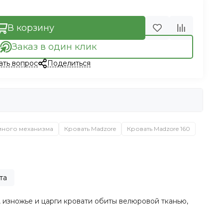
В корзину
Заказ в один клик
ать вопрос
Поделиться
много механизма
Кровать Madzore
Кровать Madzore 160
та
 изножье и царги кровати обиты велюровой тканью,