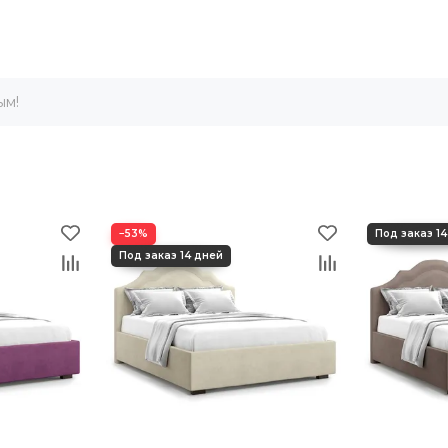
ым!
−53%