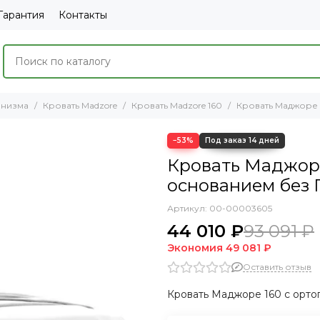
Гарантия
Контакты
анизма
Кровать Madzore
Кровать Madzore 160
Кровать Маджоре 
−53%
Кровать Маджоре
основанием без П
Артикул:
00-00003605
44 010 ₽
93 091 ₽
Экономия
49 081 ₽
Оставить отзыв
Кровать Маджоре 160 с орто