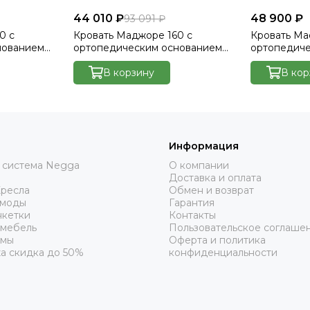
44 010 ₽
48 900 ₽
93 091 ₽
0 с
Кровать Маджоре 160 с
Кровать Ma
нованием
ортопедическим основанием
ортопедич
lutto 15
без ПМ - Велютто/Velutto 17
без ПМ - Ve
В корзину
В кор
Информация
 система Negga
О компании
Доставка и оплата
Кресла
Обмен и возврат
омоды
Гарантия
нкетки
Контакты
 мебель
Пользовательское соглаше
рмы
Оферта и политика
а скидка до 50%
конфиденциальности