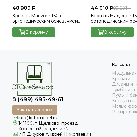
48 900 ₽
44 010 ₽
93 091 ₽
Кровать Madzore 160 с
Кровать Маджоре 16
ортопедическим основанием
ортопедическим ос
без ПМ - Velutto 14
без ПМ - Велютто/Ve
В корзину
В корзину
Каталог
Модульная
Кровати
Диваны и 
Тумбы и к
Пуфы и ба
8 (499) 495-49-61
Корпусная
Малые фо
Заказать звонок
Распродаж
info@etomebel.ru
141100, г. Щелково, проезд
Хотовский, владение 2
ИП Джуров Андрей Николаевич