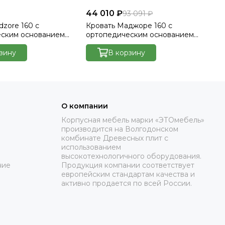
44 010 ₽
44
93 091 ₽
dzore 160 с
Кровать Маджоре 160 с
Кр
еским основанием
ортопедическим основанием
ор
lutto 22
без ПМ - Велютто/Velutto 23
бе
зину
В корзину
О компании
Корпусная мебель марки «ЭТОмебель»
производится на Волгодонском
комбинате Древесных плит с
использованием
высокотехнологичного оборудования.
ние
Продукция компании соответствует
европейским стандартам качества и
активно продается по всей России.