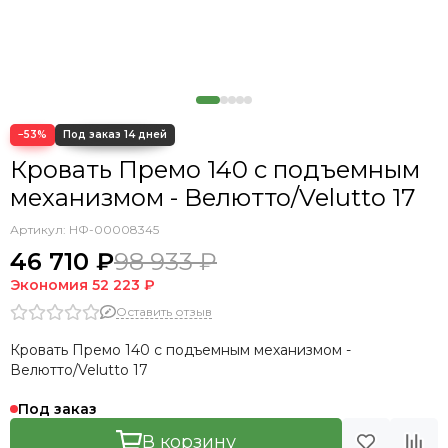
Кровать Orto
Кровать Premium Mellisa
Кровать Premium Mellisa Исп 2
Кровать Premium Milana
Кровать Premium Milana 2
−53%
Кровать Premium Milana 3
Кровать Premium Milana 4
Кровать Премо 140 с подъемным
Кровать Premium Milana 5
механизмом - Велютто/Velutto 17
Кровать Tenno
Артикул:
НФ-00008345
Кровать Tibr
46 710 ₽
98 933 ₽
Кровать Trazimeno
Кровать Cedrino
Экономия
52 223 ₽
Кровать Premo
Оставить отзыв
Кровать Mellisa
Кровать Премо 140 с подъемным механизмом -
Кровать Velino
Велютто/Velutto 17
Под заказ
В корзину