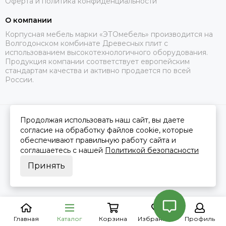
Оферта и политика конфиденциальности
О компании
Корпусная мебель марки «ЭТОмебель» производится на
Волгодонском комбинате Древесных плит с
использованием высокотехнологичного оборудования.
Продукция компании соответствует европейским
стандартам качества и активно продается по всей
России.
Продолжая использовать наш сайт, вы даете
2026 © Это Мебель РФ Интернет магазин.
Карта сайта
Сделано в
MOSK.STUDIO
для платформы
InSales
согласие на обработку файлов cookie, которые
обеспечивают правильную работу сайта и
соглашаетесь с нашей
Политикой безопасности
Принять
Главная
Каталог
Корзина
Избранное
Профиль