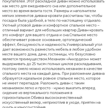
покупателей. Этот раскладной диван можно использовать
как место для ежедневного сна или дополнительное
место во время визита гостя. Размеры и наполнители
мягких элементов дивана-кровати рассчитаны так, чтобы
посадка была удобной, а тело по-настоящему отдыхало.
Уютный угловой диван и комфортное спальное место –
отличный вариант для небольших квартир.Диван-кровать
это комфорт для вашего отдыха и сна.Спальное место
обеспечивает ровное основание, ортопедический
эффект, бесшумность и надежность.Универсальный угол
дает возможность разместить мебель в любом удобном
месте вашего дома, дачи, гостиницы, что безусловно
является преимуществом.Механизм «Аккордеон» может
выдерживать до 25 тысяч полных циклов раскладывания,
поэтому смело можно использовать механизм в качестве
спального места на каждый день. При разложении дивана
образуется идеальное ровное спальное место, которое
не имеет перепадов. Разложить диван с таким
механизмом легко и просто - нужно выкатить вперед
сидение из вертикального положения в
горизонтальное.Обивка высококачественный
искусственный велюр, неприхотлив в уходе, приятен на
ощупь и износоустойчив.