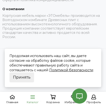
Оферта и политика конфиденциальности
О компании
Корпусная мебель марки «ЭТОмебель» производится на
Волгодонском комбинате Древесных плит с
использованием высокотехнологичного оборудования.
Продукция компании соответствует европейским
стандартам качества и активно продается по всей
России.
Продолжая использовать наш сайт, вы даете
2026 © Это Мебель РФ Интернет магазин.
Карта сайта
Сделано в
MOSK.STUDIO
для платформы
InSales
согласие на обработку файлов cookie, которые
обеспечивают правильную работу сайта и
соглашаетесь с нашей
Политикой безопасности
Принять
Главная
Каталог
Корзина
Избранное
Профиль