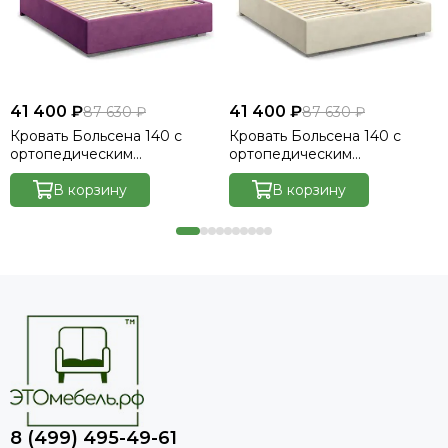
41 400 ₽
41 400 ₽
87 630 ₽
87 630 ₽
Кровать Больсена 140 с
Кровать Больсена 140 с
ортопедическим
ортопедическим
основанием без ПМ -
основанием без ПМ -
Велютто/Velutto 15
В корзину
Велютто/Velutto 17
В корзину
8 (499) 495-49-61