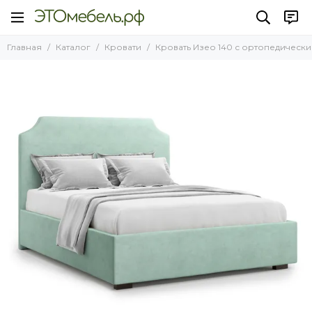
Кровати
Главная
Каталог
Кровати
Кровать Изео 140 с ортопедически
Все товары
Кровати НОВИНКИ 2025 года
Кровати Лофт
Кровати с подъемным механизмом
Кровати без подъемного механизма
Кровати на ножках
Односпальные кровати