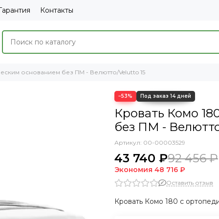
Гарантия
Контакты
еским основанием без ПМ - Велютто/Velutto 15
−53%
Кровать Комо 18
без ПМ - Велютто
Артикул:
00-00003529
43 740 ₽
92 456 ₽
Экономия
48 716 ₽
Оставить отзыв
Кровать Комо 180 с ортопеди