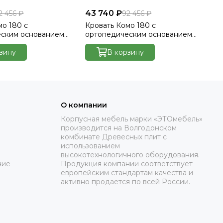
43 740 ₽
43
2 456 ₽
92 456 ₽
мо 180 с
Кровать Комо 180 с
Кр
еским основанием
ортопедическим основанием
ор
лютто/Velutto 23
без ПМ - Велютто/Velutto 26
бе
зину
В корзину
О компании
Корпусная мебель марки «ЭТОмебель»
производится на Волгодонском
комбинате Древесных плит с
использованием
высокотехнологичного оборудования.
ние
Продукция компании соответствует
европейским стандартам качества и
активно продается по всей России.