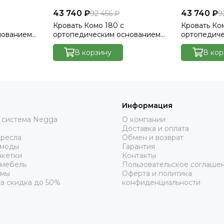
43 740 ₽
43 740 ₽
92 456 ₽
9
Кровать Комо 180 с
Кровать Ко
нованием
ортопедическим основанием
ортопедич
lutto 17
без ПМ - Велютто/Velutto 22
без ПМ - Ве
В корзину
В кор
Информация
 система Negga
О компании
Доставка и оплата
Кресла
Обмен и возврат
омоды
Гарантия
нкетки
Контакты
 мебель
Пользовательское соглаше
рмы
Оферта и политика
а скидка до 50%
конфиденциальности