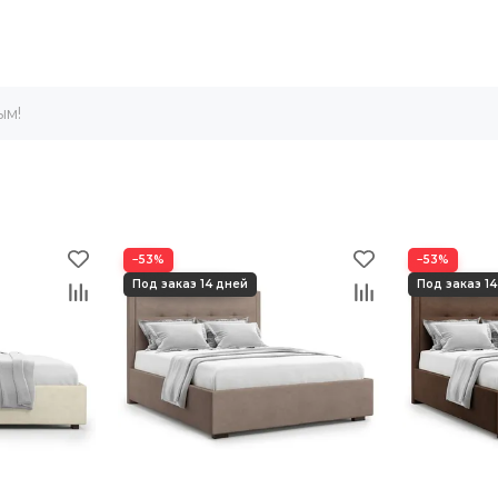
ым!
−53%
−53%