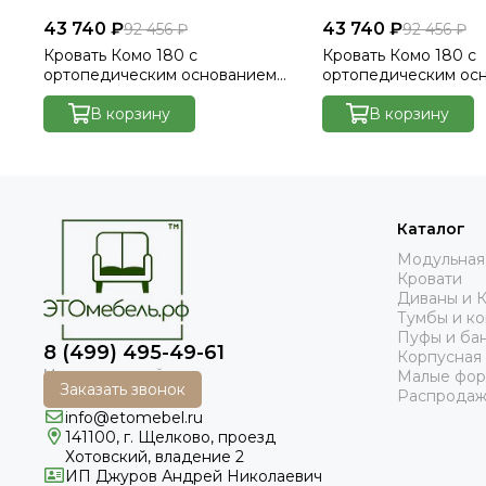
43 740 ₽
43 740 ₽
92 456 ₽
92 456 ₽
Кровать Комо 180 с
Кровать Комо 180 с
ортопедическим основанием
ортопедическим ос
без ПМ - Велютто/Velutto 14
без ПМ - Велютто/Ve
В корзину
В корзину
Каталог
Модульная
Кровати
Диваны и 
Тумбы и к
Пуфы и ба
8 (499) 495-49-61
Корпусная
Малые фо
Заказать звонок
Распродаж
info@etomebel.ru
141100, г. Щелково, проезд
Хотовский, владение 2
ИП Джуров Андрей Николаевич