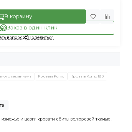
В корзину
Заказ в один клик
ать вопрос
Поделиться
много механизма
Кровать Komo
Кровать Komo 180
та
 изножье и царги кровати обиты велюровой тканью,