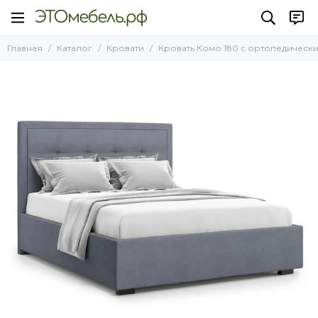
Кровати
Главная
Каталог
Кровати
Кровать Комо 180 с ортопедически
Все товары
Кровати НОВИНКИ 2025 года
Кровати Лофт
Кровати с подъемным механизмом
Кровати без подъемного механизма
Кровати на ножках
Односпальные кровати