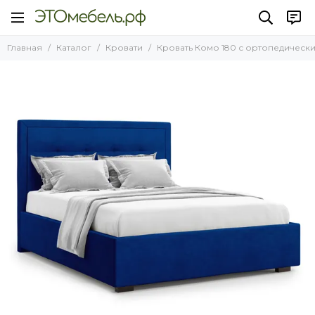
Кровати
Главная
Каталог
Кровати
Кровать Комо 180 с ортопедически
Все товары
Кровати НОВИНКИ 2025 года
Кровати Лофт
Кровати с подъемным механизмом
Кровати без подъемного механизма
Кровати на ножках
Односпальные кровати