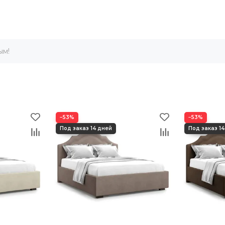
ым!
−53%
−53%