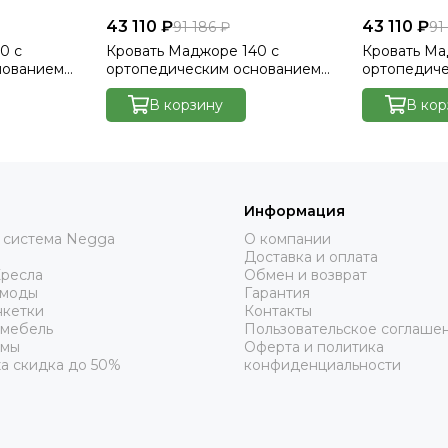
43 110 ₽
43 110 ₽
91 186 ₽
91
0 с
Кровать Маджоре 140 с
Кровать Ма
нованием
ортопедическим основанием
ортопедич
lutto 17
без ПМ - Велютто/Velutto 22
без ПМ - Ве
В корзину
В кор
Информация
 система Negga
О компании
Доставка и оплата
Кресла
Обмен и возврат
омоды
Гарантия
нкетки
Контакты
 мебель
Пользовательское соглаше
рмы
Оферта и политика
а скидка до 50%
конфиденциальности