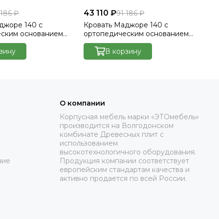
43 110 ₽
43
 186 ₽
91 186 ₽
джоре 140 с
Кровать Маджоре 140 с
Кр
еским основанием
ортопедическим основанием
ор
лютто/Velutto 23
без ПМ - Велютто/Velutto 26
бе
зину
В корзину
О компании
Корпусная мебель марки «ЭТОмебель»
производится на Волгодонском
комбинате Древесных плит с
использованием
высокотехнологичного оборудования.
ние
Продукция компании соответствует
европейским стандартам качества и
активно продается по всей России.