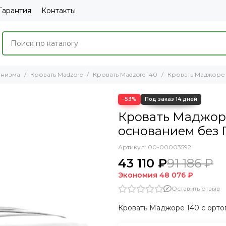
Гарантия
Контакты
анизма
Кровать Madzore
Кровать Madzore 140
Кровать Маджоре 
−53%
Кровать Маджоре
основанием без П
Артикул:
00-00003592
43 110 ₽
91 186 ₽
Экономия
48 076 ₽
Оставить отзыв
Кровать Маджоре 140 с орто