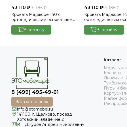
43 110 ₽
43 110 ₽
91 186 ₽
91 186 ₽
Кровать Маджоре 140 с
Кровать Маджоре 14
ортопедическим основанием
ортопедическим ос
без ПМ - Велютто/Velutto 14
без ПМ - Велютто/Ve
В корзину
В корзину
Каталог
Модульная
Кровати
Диваны и 
Тумбы и к
Пуфы и ба
8 (499) 495-49-61
Корпусная
Малые фо
Заказать звонок
Распродаж
info@etomebel.ru
141100, г. Щелково, проезд
Хотовский, владение 2
ИП Джуров Андрей Николаевич