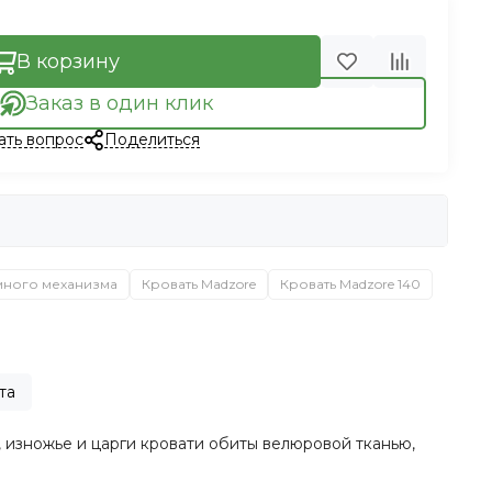
В корзину
Заказ в один клик
ать вопрос
Поделиться
много механизма
Кровать Madzore
Кровать Madzore 140
та
 изножье и царги кровати обиты велюровой тканью,