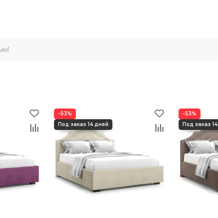
ым!
−53%
−53%