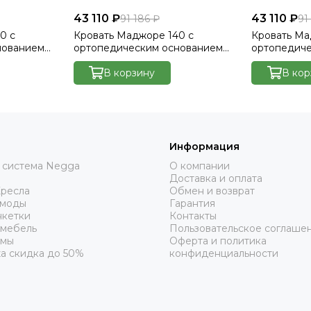
43 110 ₽
43 110 ₽
91 186 ₽
91
0 с
Кровать Маджоре 140 с
Кровать Ма
нованием
ортопедическим основанием
ортопедич
lutto 15
без ПМ - Велютто/Velutto 17
без ПМ - Ве
В корзину
В кор
Информация
 система Negga
О компании
Доставка и оплата
Кресла
Обмен и возврат
омоды
Гарантия
нкетки
Контакты
 мебель
Пользовательское соглаше
рмы
Оферта и политика
а скидка до 50%
конфиденциальности