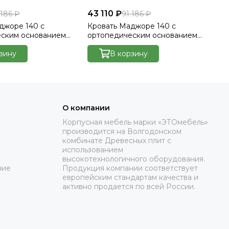
43 110 ₽
43
 186 ₽
91 186 ₽
джоре 140 с
Кровать Маджоре 140 с
Кр
еским основанием
ортопедическим основанием
ор
лютто/Velutto 22
без ПМ - Велютто/Velutto 26
бе
зину
В корзину
О компании
Корпусная мебель марки «ЭТОмебель»
производится на Волгодонском
комбинате Древесных плит с
использованием
высокотехнологичного оборудования.
ние
Продукция компании соответствует
европейским стандартам качества и
активно продается по всей России.