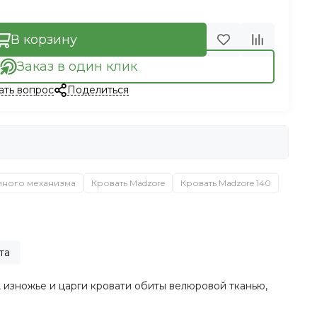
В корзину
Заказ в один клик
ать вопрос
Поделиться
много механизма
Кровать Madzore
Кровать Madzore 140
та
 изножье и царги кровати обиты велюровой тканью,