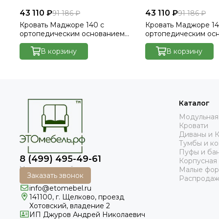
43 110 ₽
43 110 ₽
91 186 ₽
91 186 ₽
Кровать Маджоре 140 с
Кровать Маджоре 14
ортопедическим основанием
ортопедическим ос
без ПМ - Велютто/Velutto 14
без ПМ - Велютто/Ve
В корзину
В корзину
Каталог
Модульная
Кровати
Диваны и 
Тумбы и к
Пуфы и ба
8 (499) 495-49-61
Корпусная
Малые фо
Заказать звонок
Распродаж
info@etomebel.ru
141100, г. Щелково, проезд
Хотовский, владение 2
ИП Джуров Андрей Николаевич