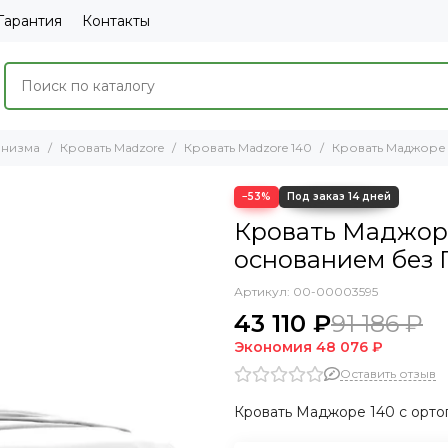
Гарантия
Контакты
анизма
Кровать Madzore
Кровать Madzore 140
Кровать Маджоре 
−53%
Кровать Маджоре
основанием без П
Артикул:
00-00003595
43 110 ₽
91 186 ₽
Экономия
48 076 ₽
Оставить отзыв
Кровать Маджоре 140 с орто