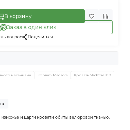
В корзину
Заказ в один клик
ать вопрос
Поделиться
много механизма
Кровать Madzore
Кровать Madzore 180
та
 изножье и царги кровати обиты велюровой тканью,