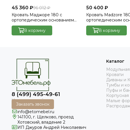
45 360 ₽
50 400 ₽
96 012 ₽
Кровать Маджоре 180 с
Кровать Madzore 180
ортопедическим основанием
ортопедическим ос
без ПМ - Велютто/Velutto 14
без ПМ - Velutto 15
В корзину
В корзину
Каталог
Модульная
Кровати
Диваны и 
Тумбы и к
Пуфы и ба
8 (499) 495-49-61
Корпусная
Малые фо
Заказать звонок
Распродаж
info@etomebel.ru
141100, г. Щелково, проезд
Хотовский, владение 2
ИП Джуров Андрей Николаевич