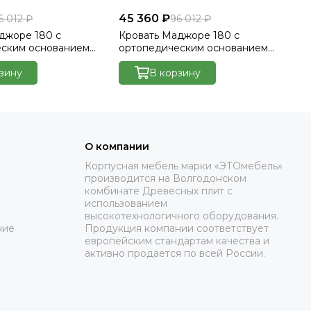
45 360 ₽
45
6 012 ₽
96 012 ₽
джоре 180 с
Кровать Маджоре 180 с
Кр
еским основанием
ортопедическим основанием
ор
лютто/Velutto 22
без ПМ - Велютто/Velutto 23
бе
зину
В корзину
О компании
Корпусная мебель марки «ЭТОмебель»
производится на Волгодонском
комбинате Древесных плит с
использованием
высокотехнологичного оборудования.
ние
Продукция компании соответствует
европейским стандартам качества и
активно продается по всей России.