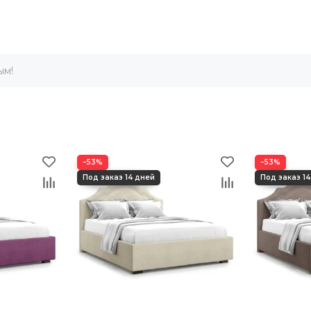
ым!
−53%
−53%