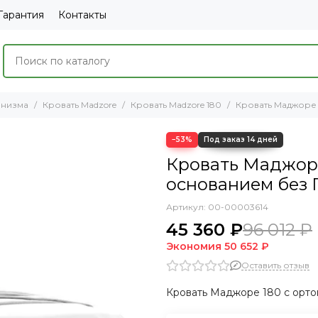
Гарантия
Контакты
анизма
Кровать Madzore
Кровать Madzore 180
Кровать Маджоре 
−53%
Кровать Маджоре
основанием без П
Артикул:
00-00003614
45 360 ₽
96 012 ₽
Экономия
50 652 ₽
Оставить отзыв
Кровать Маджоре 180 с орто