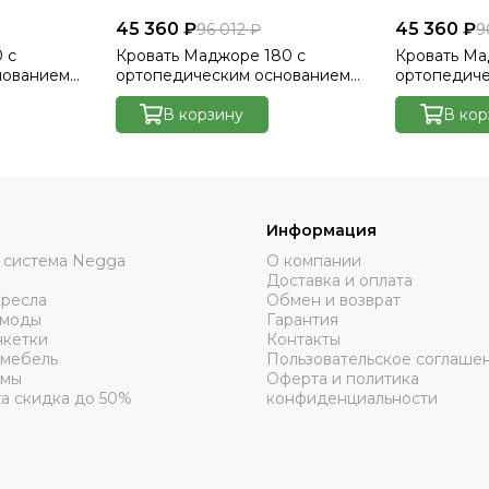
45 360 ₽
45 360 ₽
96 012 ₽
9
 с
Кровать Маджоре 180 с
Кровать Ма
нованием
ортопедическим основанием
ортопедич
без ПМ - Велютто/Velutto 17
без ПМ - Ве
В корзину
В кор
Информация
 система Negga
О компании
Доставка и оплата
Кресла
Обмен и возврат
омоды
Гарантия
нкетки
Контакты
 мебель
Пользовательское соглаше
рмы
Оферта и политика
а скидка до 50%
конфиденциальности